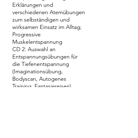
Erklärungen und
verschiedenen Atemübungen
zum selbständigen und
wirksamen Einsatz im Alltag;
Progressive
Muskelentspannung
CD 2: Auswahl an
Entspannungsübungen für
die Tiefenentspannung
(Imaginationsübung,
Bodyscan, Autogenes
Training, Fantasiereisen)
Preisinformationen
Die Preise sind exklusive
Lieferinformationen
Versandgebühren. Umsatzsteuerbefr
eit laut Paragraf § 6 Abs. 1 Z 27 UStG
Wir liefern ausschließlich an